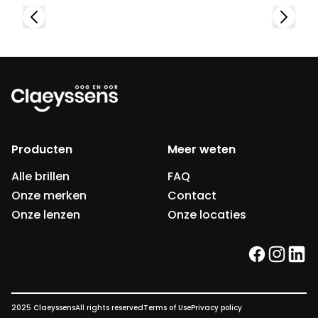
Producten
Meer weten
Alle brillen
FAQ
Onze merken
Contact
Onze lenzen
Onze locaties
facebook
instag
link
2025 Claeyssens
All rights reserved
Terms of Use
Privacy policy