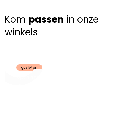
Kom
passen
in onze
winkels
Claeyssens
Brugge
gesloten
Openingsuren
dinsdag t.e.m.
09:30 - 18:00
zaterdag:
zon- en maandag:
Gesloten
steeds op
audiologie:
afspraak