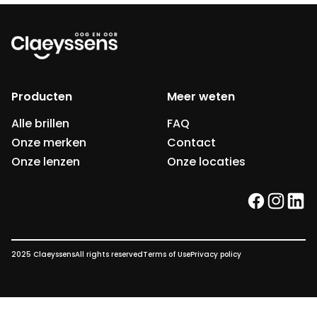
Producten
Meer weten
Alle brillen
FAQ
Onze merken
Contact
Onze lenzen
Onze locaties
facebook
instag
link
2025 Claeyssens
All rights reserved
Terms of Use
Privacy policy