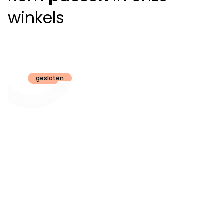
winkels
Claeyssens
Brugge
gesloten
Openingsuren
dinsdag t.e.m.
09:30 - 18:00
zaterdag:
zon- en maandag:
Gesloten
steeds op
audiologie:
afspraak
brugge@claeyssens.be
050 44 50 50