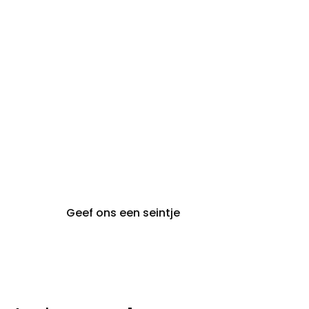
maandag:
steeds op afspraak van
audiologie:
maandag t.e.m. vrijdag
gent@claeyssens.be
09 242 80 80
Voskenslaan 32
9000 Gent
Geef ons een seintje