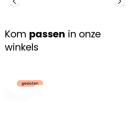
Kom
passen
in onze
winkels
Claeyssens
Brugge
gesloten
Openingsuren
dinsdag t.e.m.
09:30 - 18:00
zaterdag:
zon- en maandag:
Gesloten
steeds op
audiologie:
afspraak