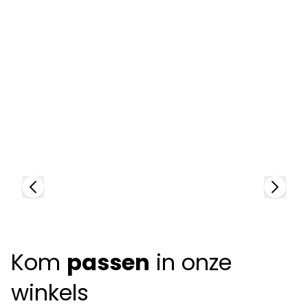
Zegna
Z
95345
95
Kom
passen
in onze
winkels