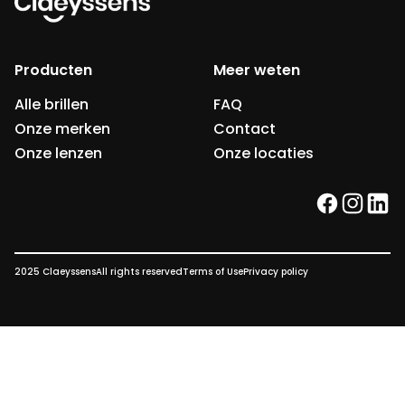
Producten
Meer weten
Alle brillen
FAQ
Onze merken
Contact
Onze lenzen
Onze locaties
facebook
instag
link
2025 Claeyssens
All rights reserved
Terms of Use
Privacy policy