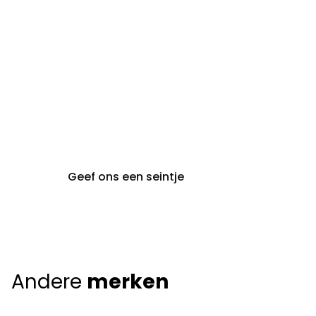
gent@claeyssens.be
09 242 80 80
Voskenslaan 32
9000 Gent
Geef ons een seintje
Andere
merken