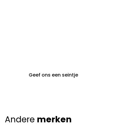
gent@claeyssens.be
09 242 80 80
Voskenslaan 32
9000 Gent
Geef ons een seintje
Andere
merken