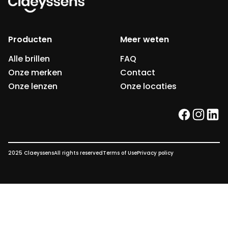
Producten
Meer weten
Alle brillen
FAQ
Onze merken
Contact
Onze lenzen
Onze locaties
facebook
instag
link
2025 Claeyssens
All rights reserved
Terms of Use
Privacy policy