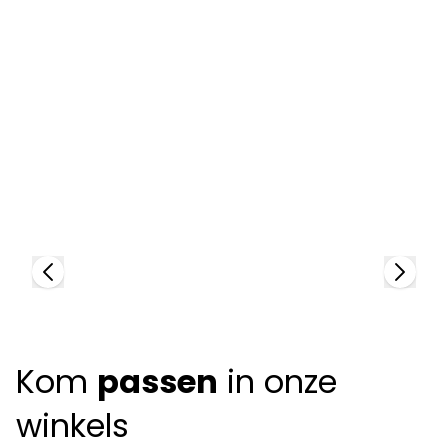
Zegna
Z
95347
95
+
2
colors
Kom
passen
in onze
winkels