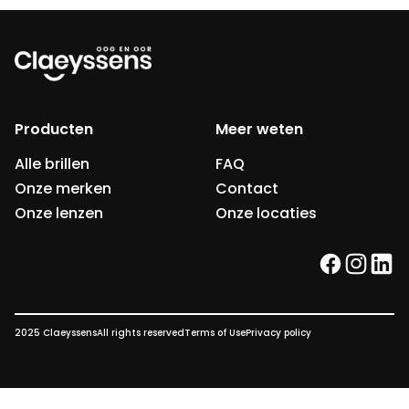
Producten
Meer weten
Alle brillen
FAQ
Onze merken
Contact
Onze lenzen
Onze locaties
facebook
instag
link
2025 Claeyssens
All rights reserved
Terms of Use
Privacy policy