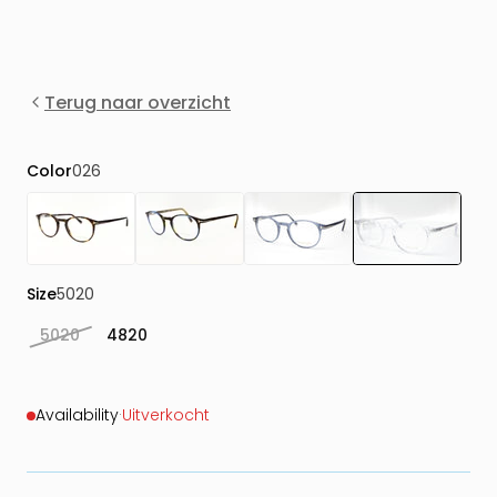
Terug naar overzicht
Color
026
Size
5020
5020
4820
Availability
·
Uitverkocht