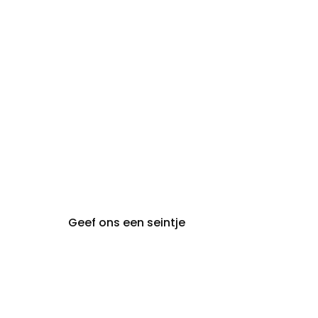
maandag:
steeds op afspraak van
audiologie:
maandag t.e.m. vrijdag
gent@claeyssens.be
09 242 80 80
Voskenslaan 32
9000 Gent
Geef ons een seintje