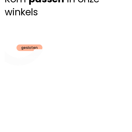
winkels
Claeyssens
Brugge
gesloten
Openingsuren
dinsdag t.e.m.
09:30 - 18:00
zaterdag:
zon- en maandag:
Gesloten
steeds op
audiologie:
afspraak
brugge@claeyssens.be
050 44 50 50