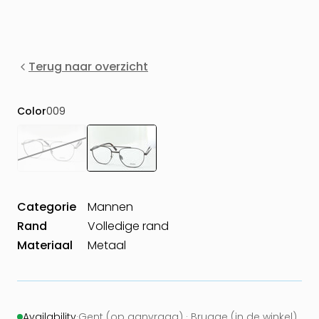
Terug naar overzicht
Color
009
Categorie
Mannen
Rand
Volledige rand
Materiaal
Metaal
Availability
·
Gent (op aanvraag) · Brugge (in de winkel)