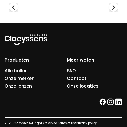
Producten
Meer weten
Alle brillen
FAQ
Onze merken
Contact
Onze lenzen
Onze locaties
facebook
instag
link
2025 Claeyssens
All rights reserved
Terms of Use
Privacy policy