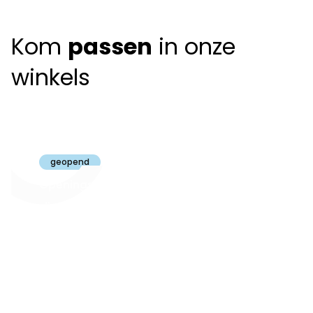
Kom
passen
in onze
winkels
Claeyssens
Brugge
geopend
Openingsuren
dinsdag t.e.m.
09:30 - 18:00
zaterdag:
zon- en maandag:
Gesloten
steeds op
audiologie:
afspraak