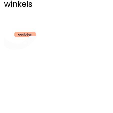
winkels
Claeyssens
Brugge
gesloten
Openingsuren
dinsdag t.e.m.
09:30 - 18:00
zaterdag:
zon- en maandag:
Gesloten
steeds op
audiologie:
afspraak
brugge@claeyssens.be
050 44 50 50