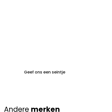
steeds op afspraak van
audiologie:
maandag t.e.m. vrijdag
gent@claeyssens.be
09 242 80 80
Voskenslaan 32
9000 Gent
Geef ons een seintje
Andere
merken