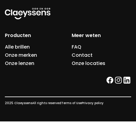
Producten
Meer weten
Alle brillen
FAQ
Onze merken
Contact
Onze lenzen
Onze locaties
facebook
instag
link
2025 Claeyssens
All rights reserved
Terms of Use
Privacy policy