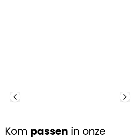
Zegna
Z
97247
9
+
Kom
passen
in onze