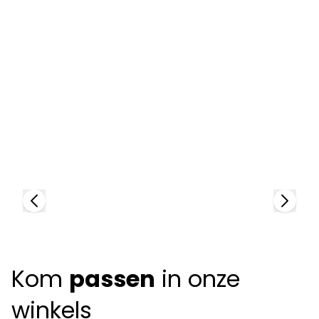
Kinto
K
81889
81
Kom
passen
in onze
winkels