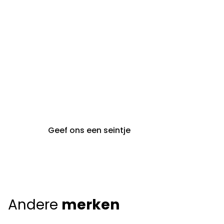
maandag t.e.m. vrijdag
gent@claeyssens.be
09 242 80 80
Voskenslaan 32
9000 Gent
Geef ons een seintje
Andere
merken