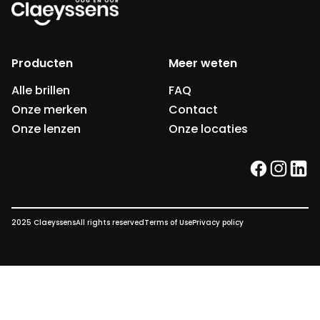
Producten
Meer weten
Alle brillen
FAQ
Onze merken
Contact
Onze lenzen
Onze locaties
facebook
instag
link
2025 Claeyssens
All rights reserved
Terms of Use
Privacy policy