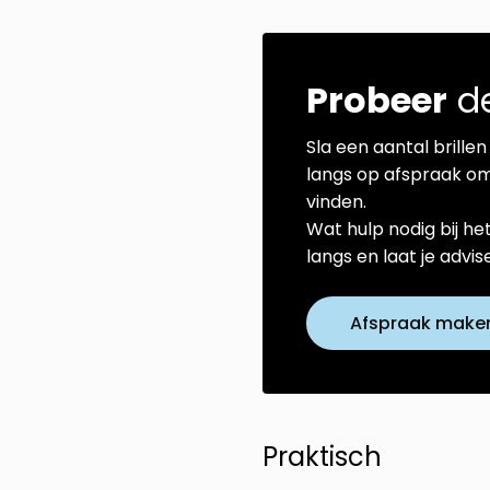
Probeer
de
Sla een aantal brillen 
langs op afspraak om
vinden.
Wat hulp nodig bij he
langs en laat je advi
Afspraak make
Praktisch