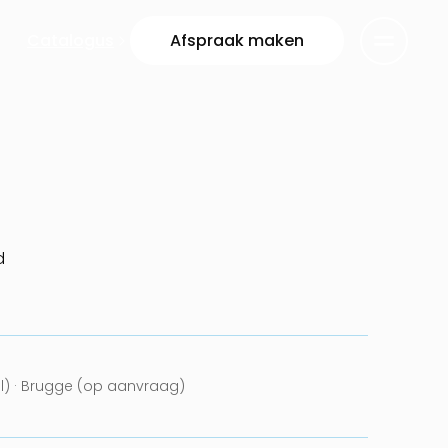
Catalogus
Afspraak maken
d
el) · Brugge (op aanvraag)