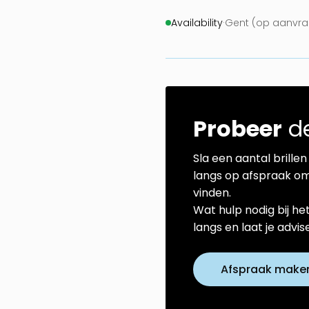
Availability
·
Gent (op aanvra
Probeer
de
Sla een aantal brillen 
langs op afspraak om
vinden.
Wat hulp nodig bij he
langs en laat je advi
Afspraak make