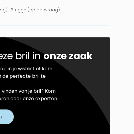
ag) · Brugge (op aanvraag)
ze bril in
onze zaak
op in je wishlist of kom
 de perfecte bril te
t vinden van je bril? Kom
seren door onze experten.
n