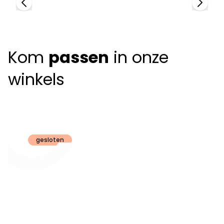
Kom
passen
in onze
winkels
Claeyssens
Brugge
gesloten
Openingsuren
dinsdag t.e.m.
09:30 - 18:00
zaterdag:
zon- en maandag:
Gesloten
steeds op
audiologie:
afspraak