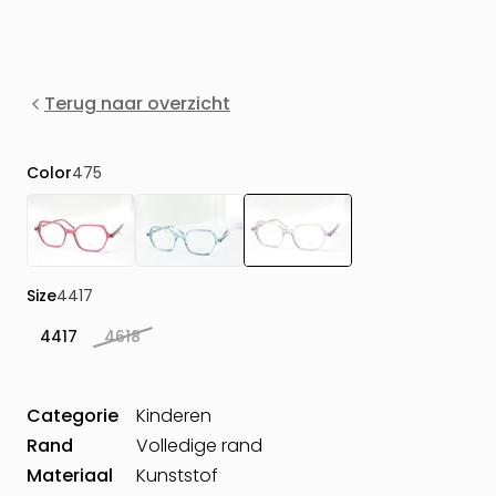
Terug naar overzicht
Color
475
Size
4417
4417
4618
Categorie
Kinderen
Rand
Volledige rand
Materiaal
Kunststof