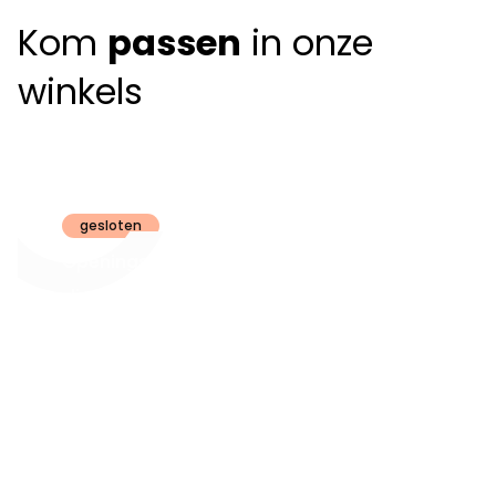
Kom
passen
in onze
winkels
Claeyssens
Brugge
gesloten
Openingsuren
dinsdag t.e.m.
09:30 - 18:00
zaterdag:
zon- en maandag:
Gesloten
steeds op
audiologie:
afspraak
brugge@claeyssens.be