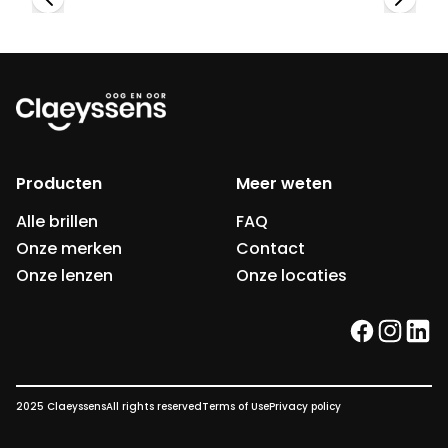
Producten
Meer weten
Alle brillen
FAQ
Onze merken
Contact
Onze lenzen
Onze locaties
facebook
instag
link
2025 Claeyssens
All rights reserved
Terms of Use
Privacy policy