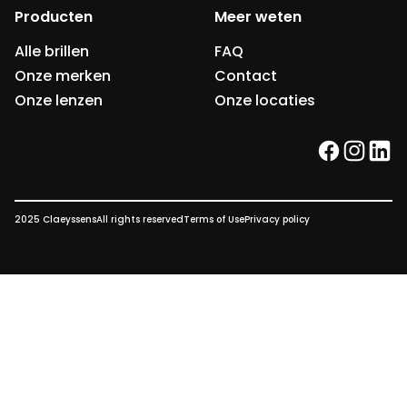
Producten
Meer weten
Alle brillen
FAQ
Onze merken
Contact
Onze lenzen
Onze locaties
facebook
instag
link
2025 Claeyssens
All rights reserved
Terms of Use
Privacy policy