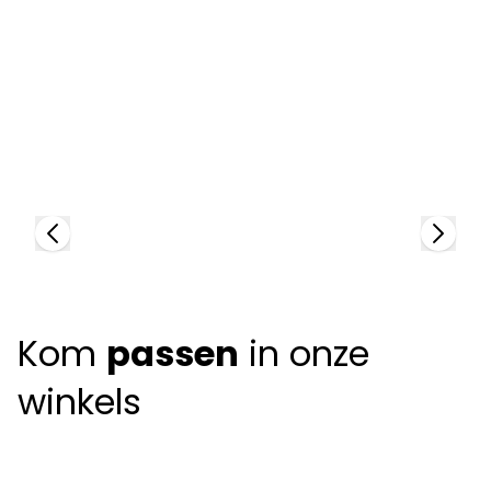
Tom Ford
T
95320
9
Kom
passen
in onze
winkels