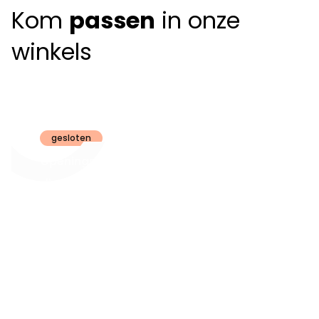
Kom
passen
in onze
winkels
Claeyssens
Brugge
gesloten
Openingsuren
dinsdag t.e.m.
09:30 - 18:00
zaterdag:
zon- en maandag:
Gesloten
steeds op
audiologie:
afspraak
brugge@claeyssens.be