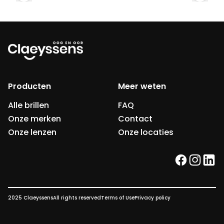
Producten
Meer weten
Alle brillen
FAQ
Onze merken
Contact
Onze lenzen
Onze locaties
facebook
instag
link
2025 Claeyssens
All rights reserved
Terms of Use
Privacy policy