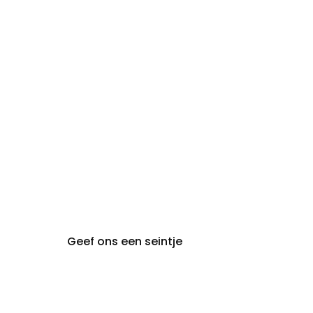
zon- en
Gesloten
maandag:
steeds op afspraak van
audiologie:
maandag t.e.m. vrijdag
gent@claeyssens.be
09 242 80 80
Voskenslaan 32
9000 Gent
Geef ons een seintje