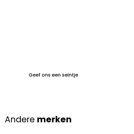
gent@claeyssens.be
09 242 80 80
Voskenslaan 32
9000 Gent
Geef ons een seintje
Andere
merken