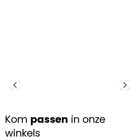
Tom Ford
T
95329
9
Kom
passen
in onze
winkels