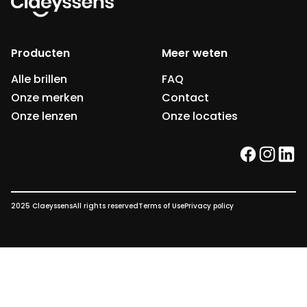
Producten
Meer weten
Alle brillen
FAQ
Onze merken
Contact
Onze lenzen
Onze locaties
facebook
instag
link
2025 Claeyssens
All rights reserved
Terms of Use
Privacy policy