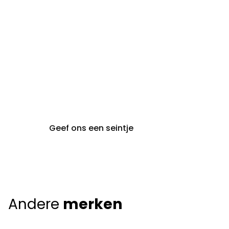
gent@claeyssens.be
09 242 80 80
Voskenslaan 32
9000 Gent
Geef ons een seintje
Andere
merken