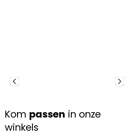
Tom Ford
T
96902
9
Kom
passen
in onze
winkels