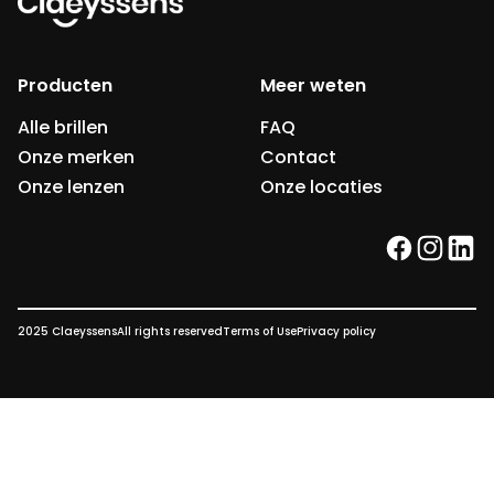
Producten
Meer weten
Alle brillen
FAQ
Onze merken
Contact
Onze lenzen
Onze locaties
facebook
instag
link
2025 Claeyssens
All rights reserved
Terms of Use
Privacy policy