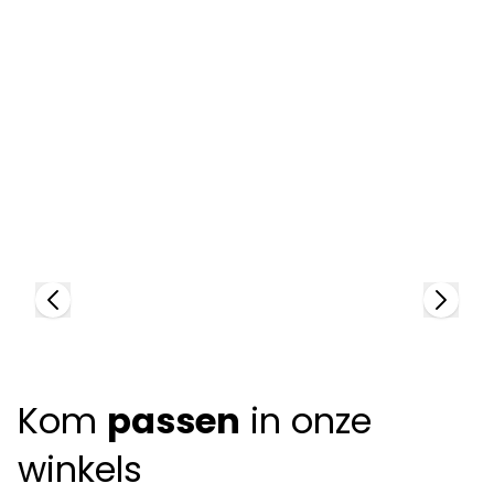
Zegna
Z
95347
9
+
2
colors
Kom
passen
in onze
winkels