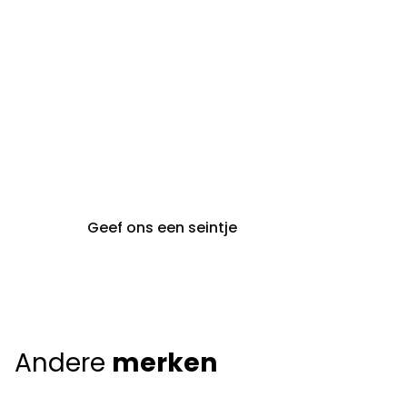
gent@claeyssens.be
09 242 80 80
Voskenslaan 32
9000 Gent
Geef ons een seintje
Andere
merken