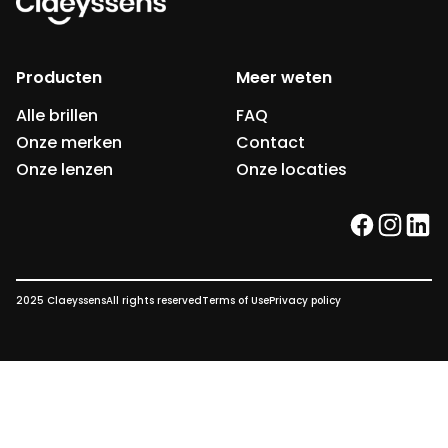
Producten
Meer weten
Alle brillen
FAQ
Onze merken
Contact
Onze lenzen
Onze locaties
facebook
instag
link
2025 Claeyssens
All rights reserved
Terms of Use
Privacy policy