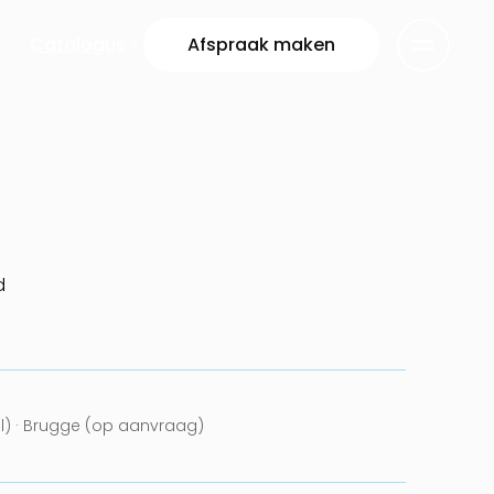
Catalogus
Afspraak maken
d
el) · Brugge (op aanvraag)