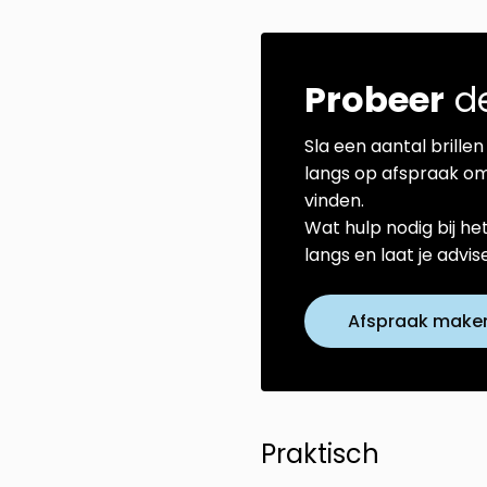
Probeer
de
Sla een aantal brillen 
langs op afspraak om
vinden.
Wat hulp nodig bij he
langs en laat je advi
Afspraak make
Praktisch