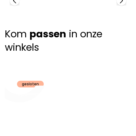
Kom
passen
in onze
winkels
Claeyssens
Brugge
gesloten
Openingsuren
dinsdag t.e.m.
09:30 - 18:00
zaterdag:
zon- en maandag:
Gesloten
steeds op
audiologie:
afspraak