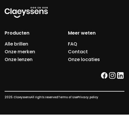
Producten
Meer weten
Alle brillen
FAQ
Onze merken
Contact
Onze lenzen
Onze locaties
facebook
instag
link
2025 Claeyssens
All rights reserved
Terms of Use
Privacy policy