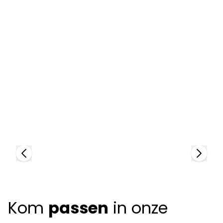
I
Isabel Marant
90
94981
+
Kom
passen
in onze