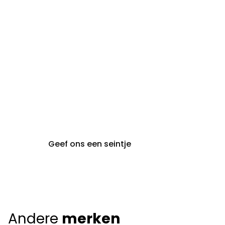
steeds op afspraak van
audiologie:
maandag t.e.m. vrijdag
gent@claeyssens.be
09 242 80 80
Voskenslaan 32
9000 Gent
Geef ons een seintje
Andere
merken