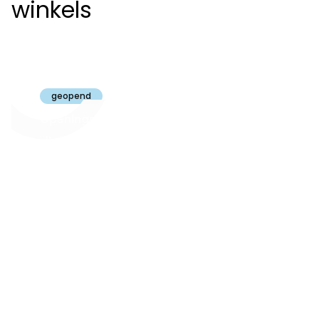
winkels
Claeyssens
Brugge
geopend
Openingsuren
dinsdag t.e.m.
09:30 - 18:00
zaterdag:
zon- en maandag:
Gesloten
steeds op
audiologie:
afspraak
brugge@claeyssens.be
050 44 50 50