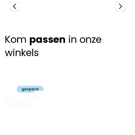
Kom
passen
in onze
winkels
Claeyssens
Brugge
geopend
Openingsuren
dinsdag t.e.m.
09:30 - 18:00
zaterdag:
zon- en maandag:
Gesloten
steeds op