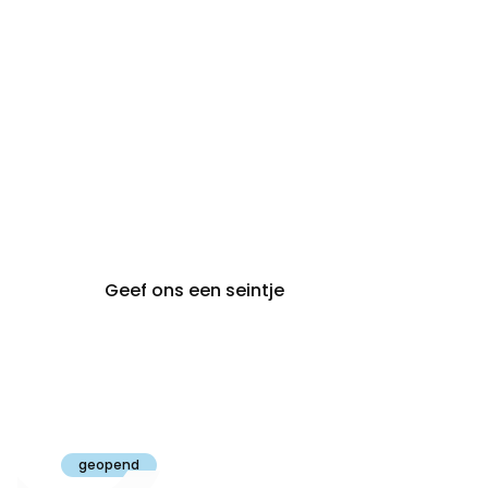
audiologie:
afspraak
brugge@claeyssens.be
050 44 50 50
Smedenstraat 5
8000 Brugge
Geef ons een seintje
Claeyssens
Gent
geopend