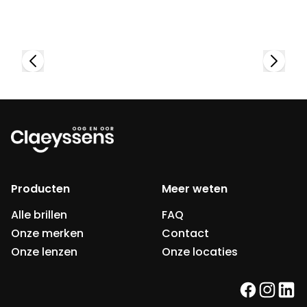
Bekijk collectie
Producten
Meer weten
Alle brillen
FAQ
Onze merken
Contact
Onze lenzen
Onze locaties
facebook
instag
link