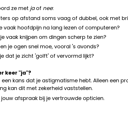
ord ze met
ja
of
nee
:
etters op afstand soms vaag of dubbel, ook met bri
 je vaak hoofdpijn na lang lezen of computeren?
je vaak knijpen om dingen scherp te zien?
n je ogen snel moe, vooral 's avonds?
je dat je zicht 'golft' of vervormd lijkt?
r keer "ja"?
r een kans dat je astigmatisme hebt. Alleen een pr
g kan dit met zekerheid vaststellen.
jouw afspraak bij je vertrouwde opticien.