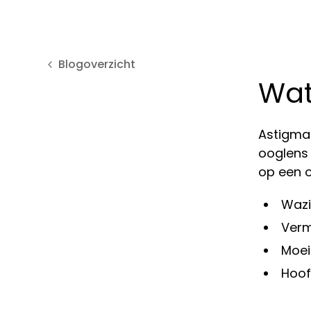
Blogoverzicht
Wat
Astigmat
ooglens 
op een o
Wazi
Verm
Moei
Hoof