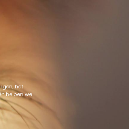
orgen, het
 én helpen we