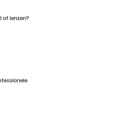
l of lenzen?
ofessionele