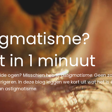
tigmatisme?
 in 1 minuut
eide ogen? Misschien heb je
astigmatisme
. Geen z
rrigeren. In deze blog leggen we kort uit wat het is
van astigmatisme.