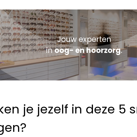
Jouw experten
in
oog- en hoorzorg
.
en je jezelf in deze 5 s
gen?