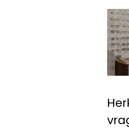
Herk
vra