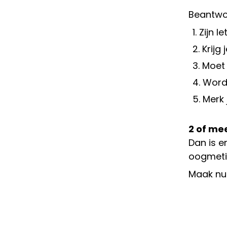
Beantwo
Zijn l
Krijg
Moet 
Worde
Merk 
2 of mee
Dan is e
oogmetin
Maak nu 